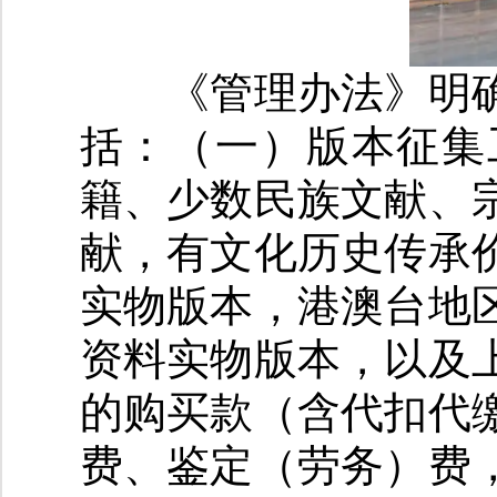
《管理办法》明确
括：（一）版本征集
籍、少数民族文献、
献，有文化历史传承
实物版本，港澳台地
资料实物版本，以及
的购买款（含代扣代
费、鉴定（劳务）费