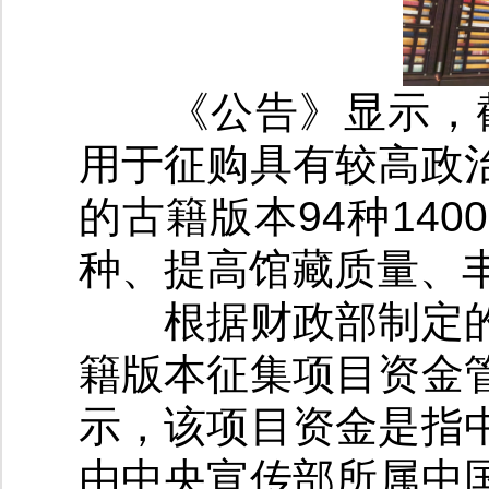
《公告》显示，截至
用于征购具有较高政
的古籍版本94种14
种、提高馆藏质量、
根据财政部制定的
籍版本征集项目资金
示，该项目资金是指
由中央宣传部所属中