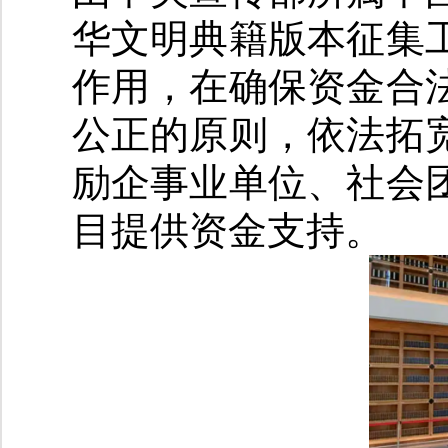
华文明典籍版本征集
作用，在确保资金合
公正的原则，依法拓
励企事业单位、社会
目提供资金支持。