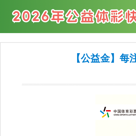
【公益金】每