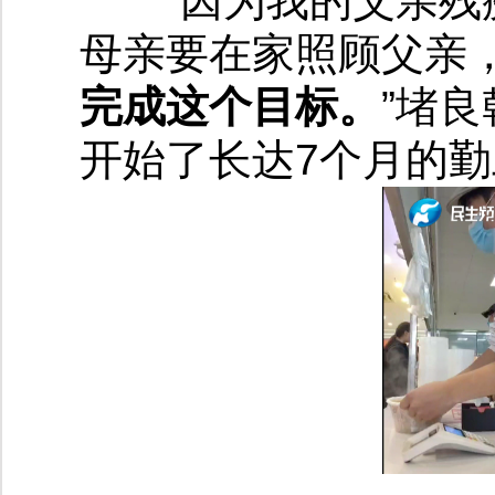
“因为我的父亲残疾
母亲要在家照顾父亲
完成这个目标。
”堵
开始了长达7个月的