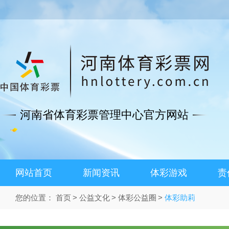
河南省体育彩票管理中心官方网站
网站首页
新闻资讯
体彩游戏
责
您的位置：
首页
公益文化
体彩公益圈
体彩助莉