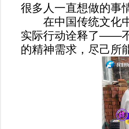
很多人一直想做的事
在中国传统文化中
实际行动诠释了——
的精神需求，尽己所