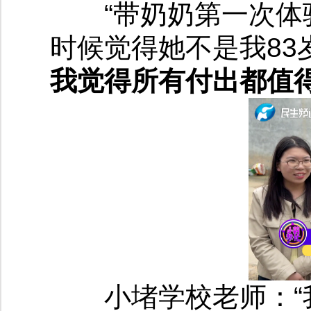
“带奶奶第一次体验
时候觉得她不是我83
我觉得所有付出都值得
小堵学校老师：“我