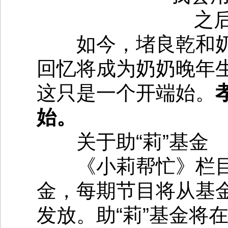
之
如今，堵良乾和奶
回忆将成为奶奶晚年
这只是一个开端始。
始。
关于助“莉”基金
《小莉帮忙》栏目和
金，每期节目将从基
发放。助“莉”基金将