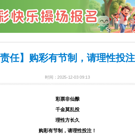
责任】购彩有节制，请理性投注
时间：2025-12-03 09:13
彩票非仙酿
千金莫乱投
理性方长久
购彩有节制，请理性投注！