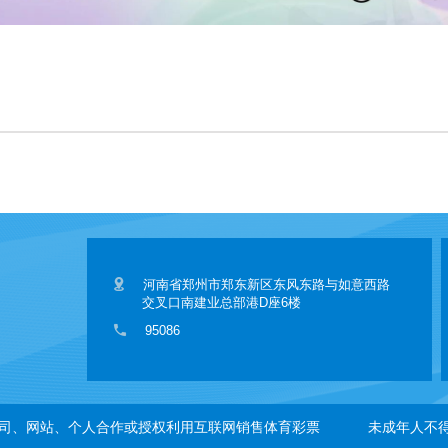
河南省郑州市郑东新区东风东路与如意西路
交叉口南建业总部港D座6楼
95086
司、网站、个人合作或授权利用互联网销售体育彩票
未成年人不