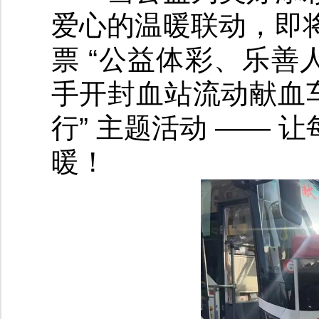
爱心的温暖联动，即
票 “公益体彩、乐善
手开封血站流动献血
行” 主题活动 ——
暖！