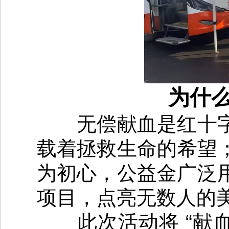
为什
无偿献血是红十字
载着拯救生命的希望；
为初心，公益金广泛
项目，点亮无数人的
此次活动将 “献血献