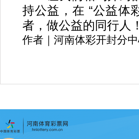
持公益，在 “公益体
者，做公益的同行人
作者｜河南体彩开封分中