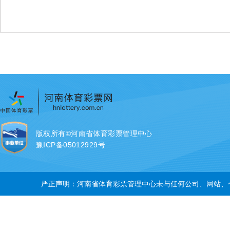
版权所有©河南省体育彩票管理中心
豫ICP备05012929号
严正声明：河南省体育彩票管理中心未与任何公司、网站、