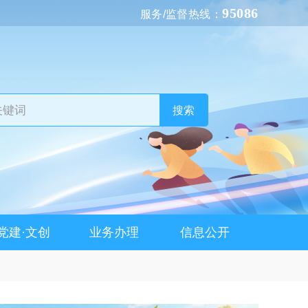
95086
服务/监督热线：
搜索
党建·文创
业务办理
信息公开