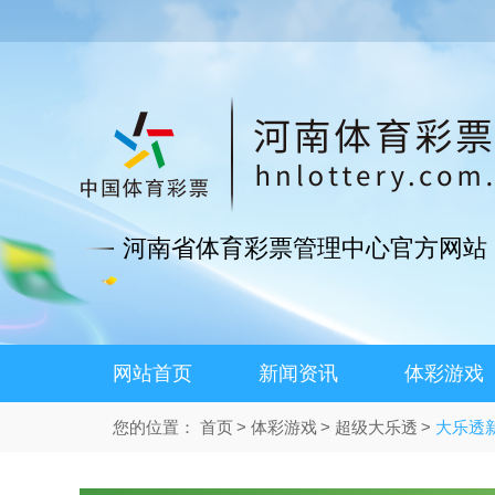
河南省体育彩票管理中心官方网站
网站首页
新闻资讯
体彩游戏
您的位置：
首页
体彩游戏
超级大乐透
大乐透