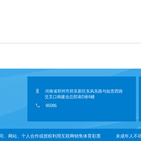
河南省郑州市郑东新区东风东路与如意西路
交叉口南建业总部港D座6楼
95086
司、网站、个人合作或授权利用互联网销售体育彩票
未成年人不