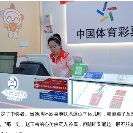
了中奖者。当她满怀欣喜地联系这位幸运儿时，却遭遇了意想
。”那一刻，赵玉梅的心仿佛沉入谷底，但随即又涌起一股不服输