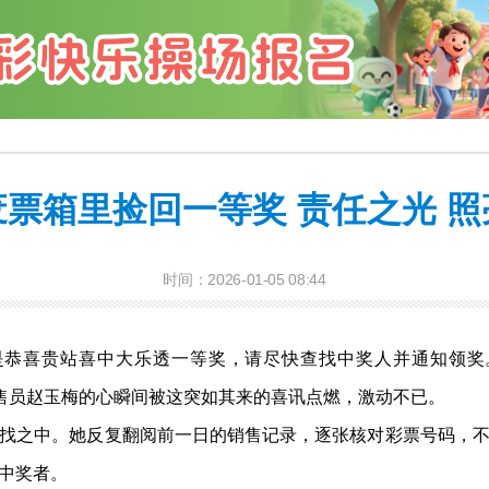
票箱里捡回一等奖 责任之光 
时间：2026-01-05 08:44
恭喜贵站喜中大乐透一等奖，请尽快查找中奖人并通知领奖。
，销售员赵玉梅的心瞬间被这突如其来的喜讯点燃，激动不已。
之中。她反复翻阅前一日的销售记录，逐张核对彩票号码，不
中奖者。