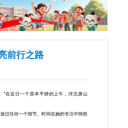
照亮前行之路
”在近日一个原本平静的上午，河北唐山
放过任何一个细节。时间在她的专注中悄然