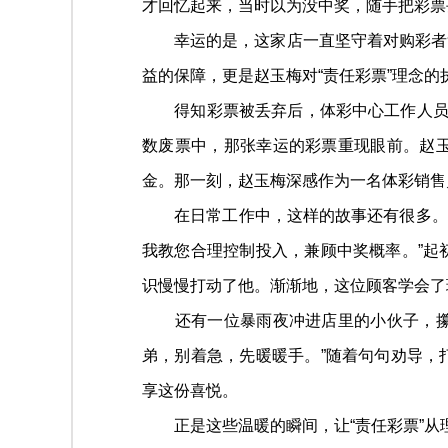
才回忆起来，当时以为没中奖，随手把彩票
幸运的是，这家店一直坚守着对购彩者负
益的保障，更是赵玉梅对“责任彩票”理念的
得知彩票被丢弃后，体彩中心工作人员迅
数废票中，那张幸运的彩票重现眼前。赵
金。那一刻，赵玉梅深感作为一名体彩销售
在日常工作中，这样的故事还有很多。记
我教您合理控制投入，兼顾中奖概率。”起
识慢慢打动了他。渐渐地，这位顾客学会了
还有一位暴雨夜冲进店里的小伙子，攥着
弟，别着急，先暖暖手。”随着句句劝导，
享这份喜悦。
正是这些温暖的瞬间，让“责任彩票”从