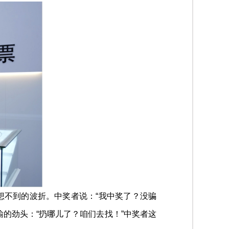
不到的波折。中奖者说：“我中奖了？没骗
的劲头：“扔哪儿了？咱们去找！”中奖者这