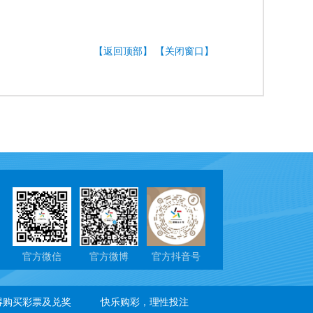
【返回顶部】
【关闭窗口】
官方微信
官方微博
官方抖音号
得购买彩票及兑奖
快乐购彩，理性投注