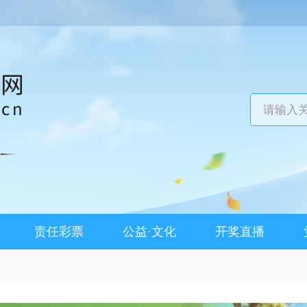
责任彩票
公益·文化
开奖直播