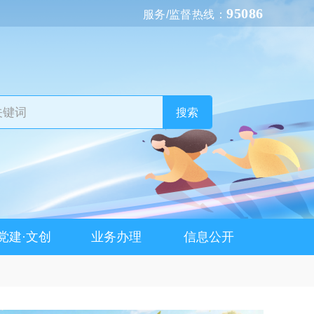
95086
服务/监督热线：
搜索
党建·文创
业务办理
信息公开