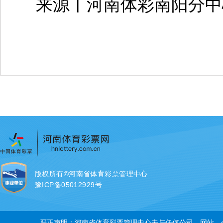
来源丨河南体彩南阳分中
版权所有©河南省体育彩票管理中心
豫ICP备05012929号
严正声明：河南省体育彩票管理中心未与任何公司、网站、