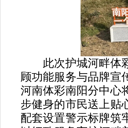
此次护城河畔体彩
顾功能服务与品牌宣
河南体彩南阳分中心
步健身的市民送上贴
配套设置警示标牌筑