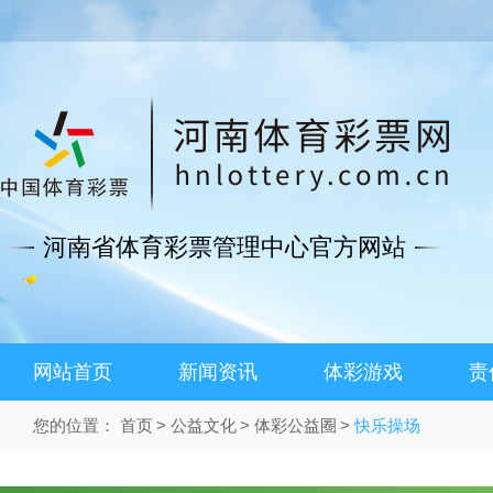
河南省体育彩票管理中心官方网站
网站首页
新闻资讯
体彩游戏
责
您的位置：
首页
公益文化
体彩公益圈
快乐操场