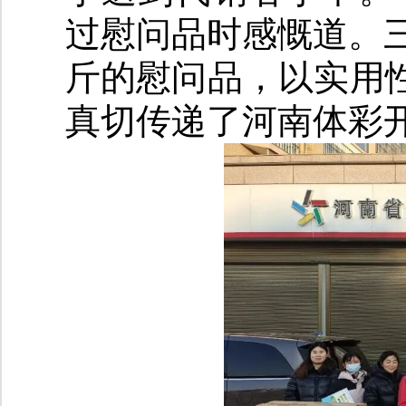
过慰问品时感慨道。
斤的慰问品，以实用
真切传递了河南体彩