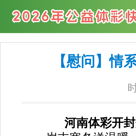
【慰问】情系
时
河南体彩开封