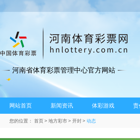
河南省体育彩票管理中心官方网站
网站首页
新闻资讯
体彩游戏
责
您的位置：
首页
地方彩市
开封
动态