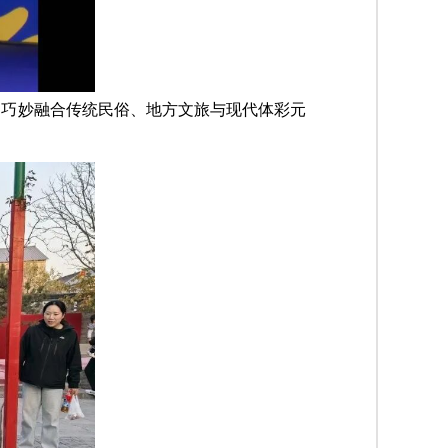
动巧妙融合传统民俗、地方文旅与现代体彩元