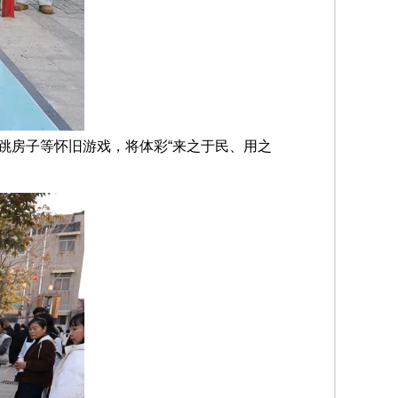
跳房子等怀旧游戏，将体彩“来之于民、用之