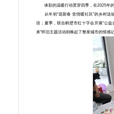
体彩的温暖行动贯穿四季，在2025年的
从年初“迎新春 党情暖社区”的乡村送福
语；夏季，联合鹤壁市红十字会开展“公益金
来”怀旧主题活动则唤起了整座城市的情感