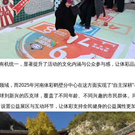
机统一，显著提升了活动的文化内涵与公众参与感，让体彩品
，而2025年河南体彩鹤壁分中心在这方面实现了“自主深耕”与
球到新兴的匹克球，覆盖了不同年龄、不同兴趣的市民群体。同
，设置公益展区与互动环节，让体彩支持全民健身的公益属性更