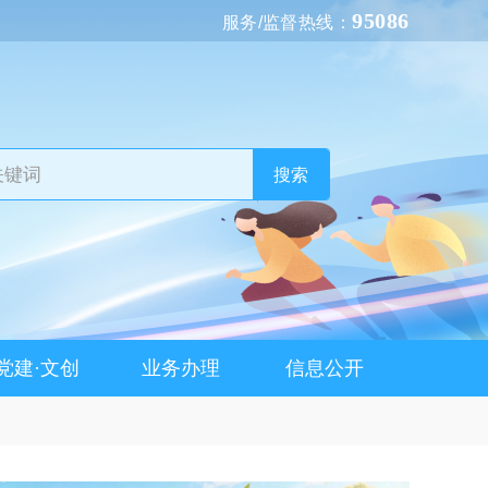
95086
服务/监督热线：
搜索
党建·文创
业务办理
信息公开