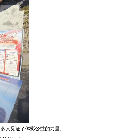
更多人见证了体彩公益的力量。