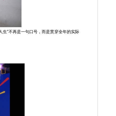
人生”不再是一句口号，而是贯穿全年的实际