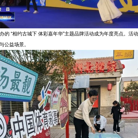
 “相约古城下 体彩嘉年华”主题品牌活动成为年度亮点。活
与公益场景。