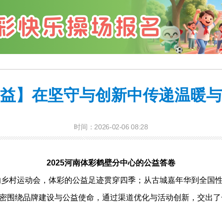
益】在坚守与创新中传递温暖与
时间：2026-02-06 08:28
2025河南体彩鹤壁分中心的公益答卷
乡村运动会，体彩的公益足迹贯穿四季；从古城嘉年华到全国
密围绕品牌建设与公益使命，通过渠道优化与活动创新，交出了