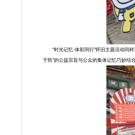
“时光记忆·体彩同行”怀旧主题活动同样
于民”的公益宗旨与公众的集体记忆巧妙结