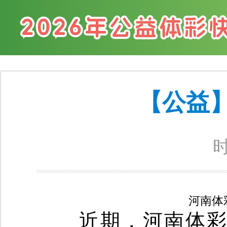
【公益
时
河南体
近期，河南体彩焦