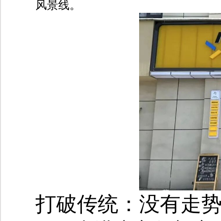
风景线。
打破传统：没有走