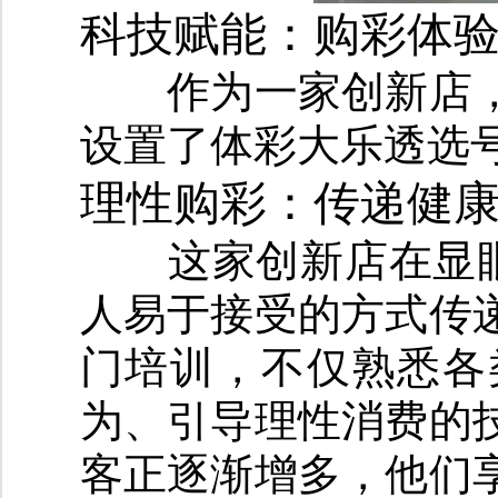
科技赋能：购彩体
作为一家创新店，
设置了体彩大乐透选
理性购彩：传递健
这家创新店在显眼位
人易于接受的方式传
门培训，不仅熟悉各
为、引导理性消费的
客正逐渐增多，他们