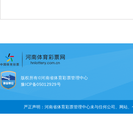
版权所有©河南省体育彩票管理中心
豫ICP备05012929号
严正声明：河南省体育彩票管理中心未与任何公司、网站、