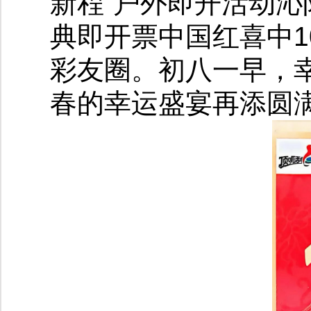
新程”户外即开活动
典即开票中国红喜中1
彩友圈。初八一早，
春的幸运盛宴再添圆