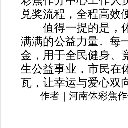
彩焦作分中心工作人
兑奖流程，全程高效
值得一提的是，体
满满的公益力量。每
金，用于全民健身、
生公益事业，市民在
瓦，让幸运与爱心双
作者
｜
河南体彩焦