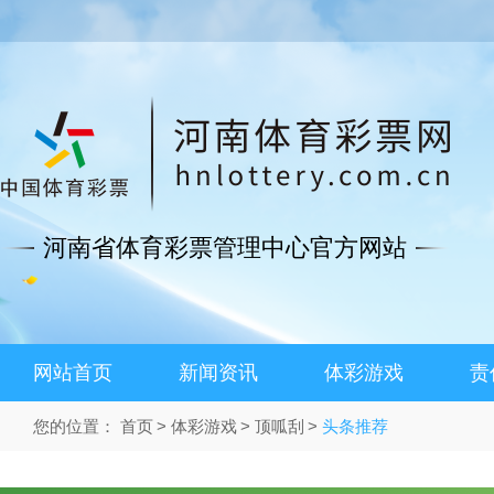
河南省体育彩票管理中心官方网站
网站首页
新闻资讯
体彩游戏
责
您的位置：
首页
体彩游戏
顶呱刮
头条推荐