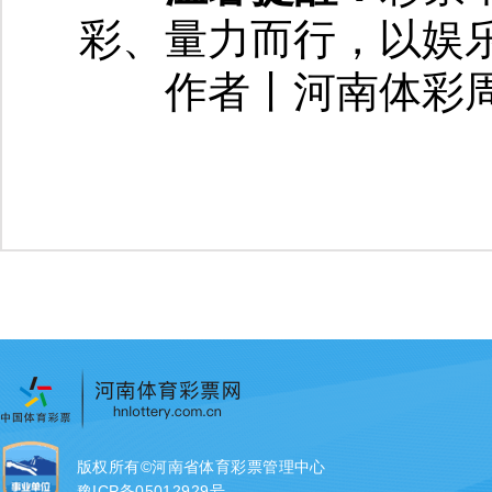
彩、量力而行，以娱
作者丨河南体彩周
版权所有©河南省体育彩票管理中心
豫ICP备05012929号