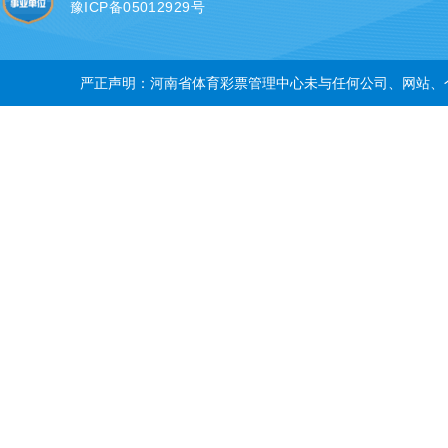
豫ICP备05012929号
严正声明：河南省体育彩票管理中心未与任何公司、网站、