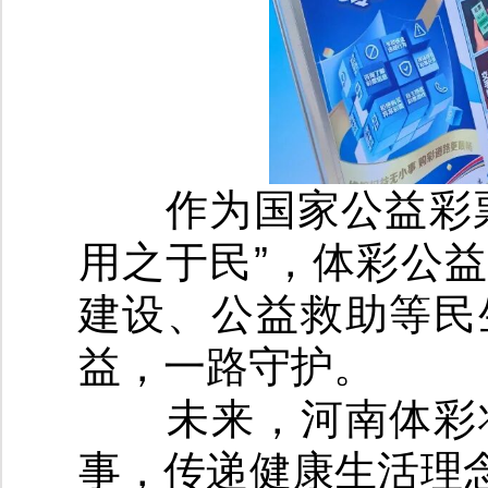
作为国家公益彩票
用之于民”，体彩公
建设、公益救助等民
益，一路守护。
未来，河南体彩将
事，传递健康生活理