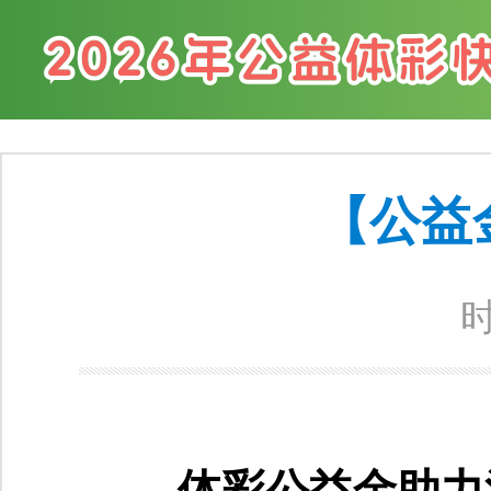
【公益
时
体彩公益金助力