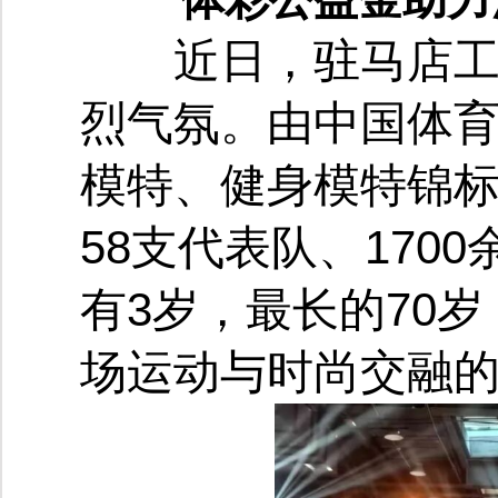
近日，驻马店工人
烈气氛。由中国体育
模特、健身模特锦
58支代表队、17
有3岁，最长的70
场运动与时尚交融