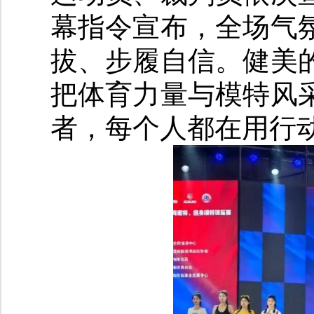
幕指令宣布，全场气
拔、步履自信。健美
把体育力量与模特风
者，每个人都在用行