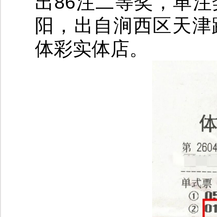
出86注二等奖，单注
阳，出自涧西区天津路周
体彩实体店。