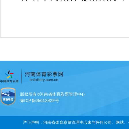
版权所有©河南省体育彩票管理中心
豫ICP备05012929号
严正声明：河南省体育彩票管理中心未与任何公司、网站、