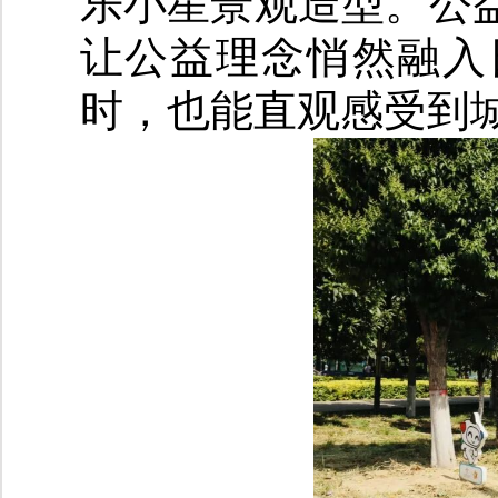
乐小星景观造型。公
让公益理念悄然融入
时，也能直观感受到