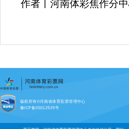
作者丨河南体彩焦作分
版权所有©河南省体育彩票管理中心
豫ICP备05012929号