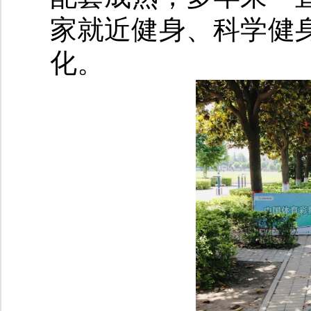
家就近健身、科学健
化。