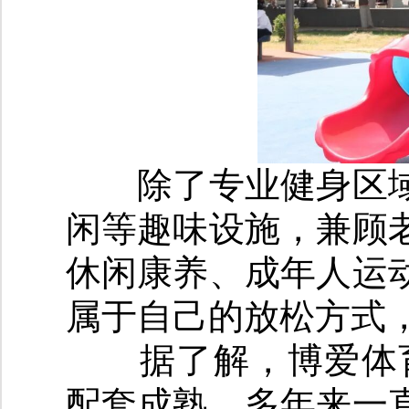
除了专业健身区域
闲等趣味设施，兼顾
休闲康养、成年人运
属于自己的放松方式，
据了解，博爱体育广
配套成熟，多年来一