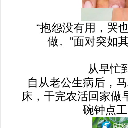
“抱怨没有用，哭
做。”面对突如
从早忙
自从老公生病后，马
床，干完农活回家做
碗钟点工