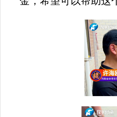
金，希望可以帮助这