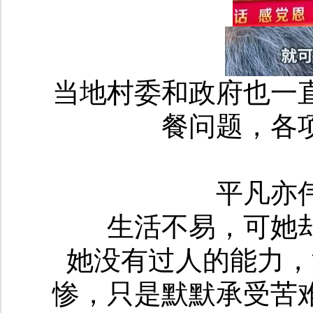
当地村委和政府也一
餐问题，各
平凡亦
生活不易，可她
她没有过人的能力，
惨，只是默默承受苦