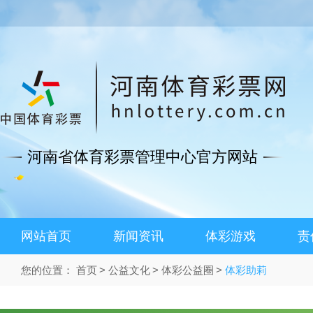
河南省体育彩票管理中心官方网站
网站首页
新闻资讯
体彩游戏
责
您的位置：
首页
公益文化
体彩公益圈
体彩助莉