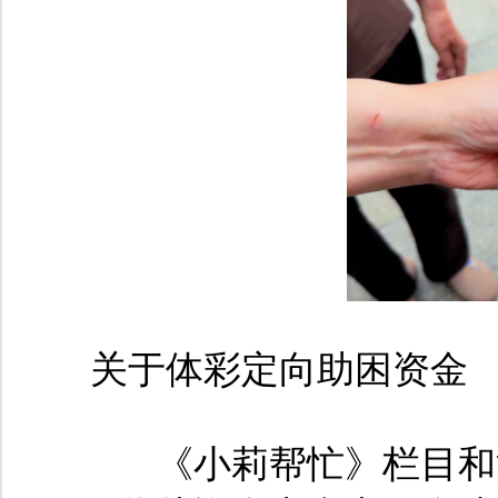
关于体彩定向助困资金
《小莉帮忙》栏目和河