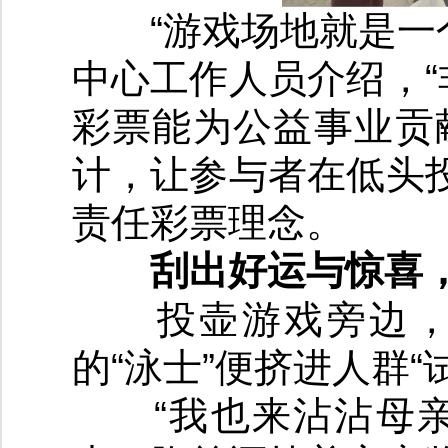
“游戏场地就是一个
中心工作人员介绍，“
彩票能为公益事业贡
计，让参与者在低头
责任彩票理念。
刮出好运与惊喜，
投壶游戏旁边，即
的“泳士”便挤进人群“
“我也来沾沾母亲