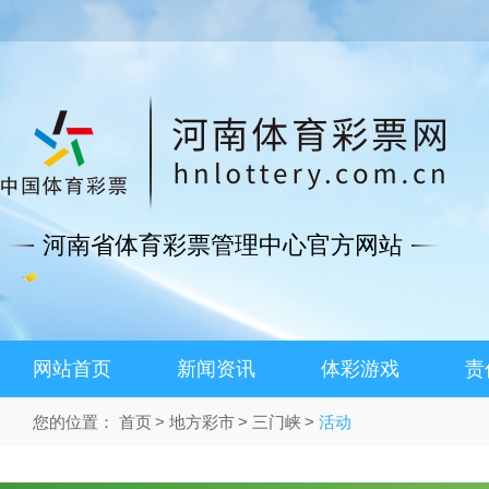
河南省体育彩票管理中心官方网站
网站首页
新闻资讯
体彩游戏
责
您的位置：
首页
地方彩市
三门峡
活动