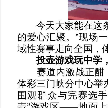
今天大家能在这条
的爱心汇聚。”现场
域性赛事走向全国，
投壶游戏玩中学，
赛道内激战正酣，赛
体彩三门峡分中心举
围观群众与完赛选手
壶”游戏区——地面