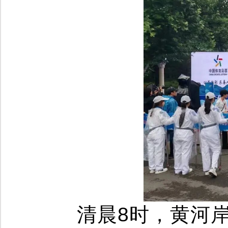
清晨8时，黄河岸