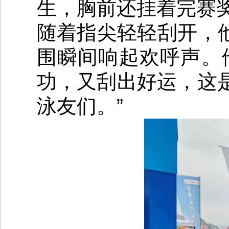
生，胸前还挂着完赛
随着指尖轻轻刮开，他
围瞬间响起欢呼声。
功，又刮出好运，这
泳友们。”