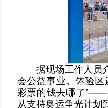
据现场工作人员介
会公益事业。体验区
彩票的钱去哪了”—
从支持奥运争光计划