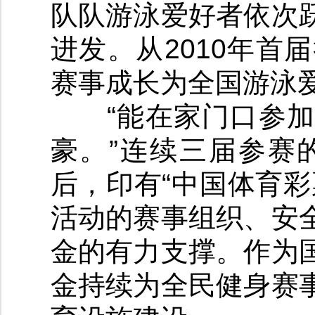
队队游泳爱好者依次
进发。从2010年
赛事成长为全国游泳
“能在家门口参加
豪。”连续三届参赛
后，印有“中国体育
活动的赛事组织、安
金的有力支撑。作为
金持续为全民健身赛