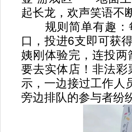
起长龙，欢声笑语不
规则简单有趣：每
口，投进6支即可获
姨刚体验完，连投两
要去实体店！非法彩
示，一边接过工作人
旁边排队的参与者纷