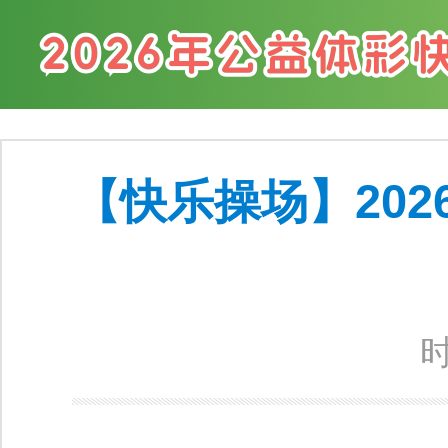
【快乐操场】202
时