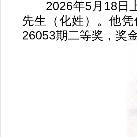
2026年5月18
先生（化姓）。他凭
26053期二等奖，奖