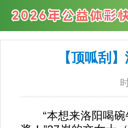
【顶呱刮】
时
“本想来洛阳喝碗牛