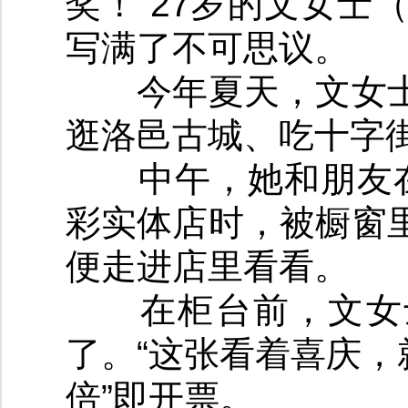
奖！”27岁的文女
写满了不可思议。
今年夏天，文女士
逛洛邑古城、吃十字
中午，她和朋友在一家
彩实体店时，被橱窗
便走进店里看看。
在柜台前，文女士
了。“这张看着喜庆，
倍”即开票。