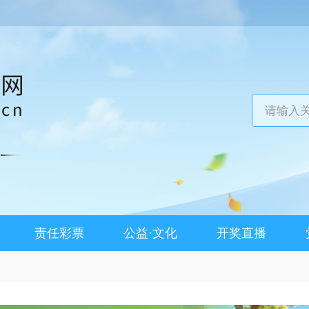
责任彩票
公益·文化
开奖直播