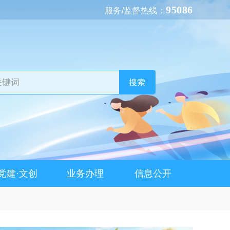
95086
服务/监督热线：
搜索
党建·文创
业务办理
信息公开