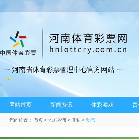
河南省体育彩票管理中心官方网站
网站首页
新闻资讯
体彩游戏
责
您的位置：
首页
地方彩市
开封
动态