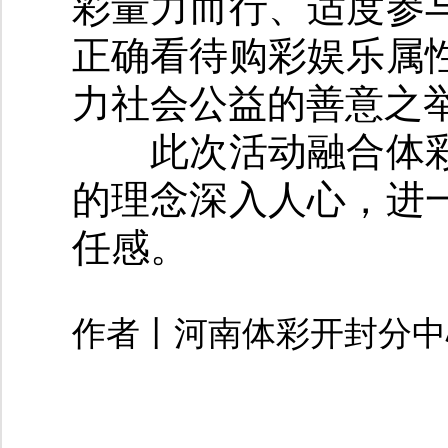
彩量力而行、适度参
正确看待购彩娱乐属
力社会公益的善意之
此次活动融合体彩
的理念深入人心，进
任感。
作者丨河南体彩开封分