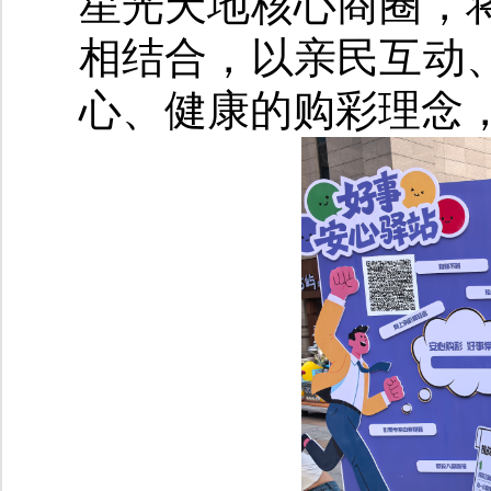
星光天地核心商圈，
相结合，以亲民互动
心、健康的购彩理念