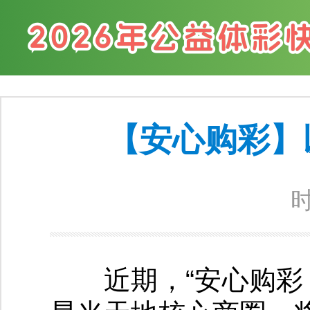
【安心购彩】
时
近期，“安心购彩 