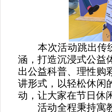
本次活动跳出传统的
涵，打造沉浸式公益
出公益科普、理性购
讲形式，以轻松休闲
动，让大家在节日休
活动全程秉持寓教