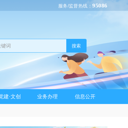
95086
服务/监督热线：
搜索
党建·文创
业务办理
信息公开