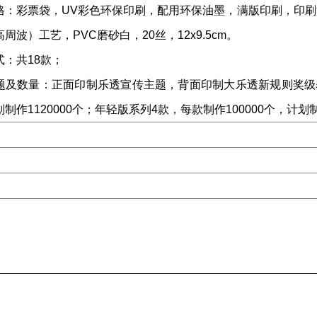
格：彩票袋，UV彩色环保印刷，配用环保油墨，满版印刷，印刷
周波）工艺，PVC磨砂白，20丝，12x9.5cm。
式：共18款；
题及数量：正面印制乐透宣传主题，背面印制大乐透新规则奖级表，
制作1120000个；年轻版系列4款，每款制作100000个，计划制作