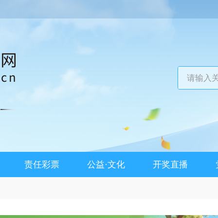
责任彩票
公益·文化
开奖直播