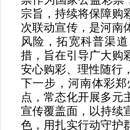
宗旨，持续将保障购
次联动宣传，是河南
风险，拓宽科普渠道
措，旨在引导广大购
安心购彩、理性随行
下一步，河南体彩郑
点，常态化开展多元
宣传覆盖面，以持续
色，用扎实行动守护