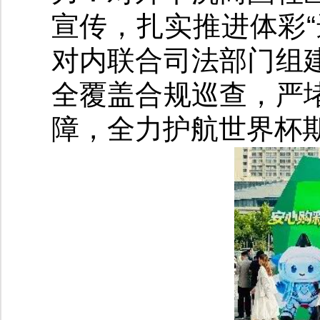
宣传，扎实推进体彩
对内联合司法部门组
全覆盖合规巡查，严
障，全力护航世界杯