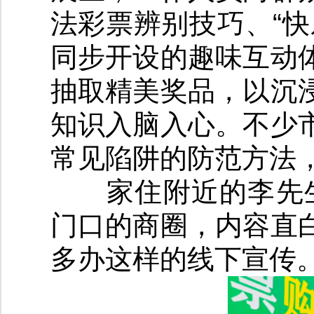
法彩票辨别技巧、“
同步开设的趣味互动
抽取精美奖品，以沉
知识入脑入心。不少
常见陷阱的防范方法
家住附近的李先生
门口的商圈，内容直
多办这样的线下宣传。