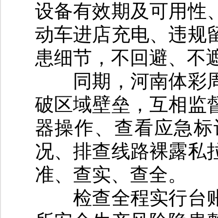
设备有效期及可用性
动车进店充电、违规
患细节，不回避、不
同期，河南体彩周
破区域壁垒，互相监
器操作、查看应急标
况、排查线路裸露私
准、查实、查全。
检查全程实行台账