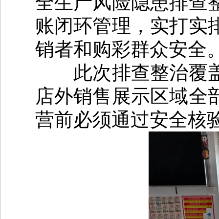
全生产风险隐患排查
账闭环管理，实打实
销者和购彩群众安全
此次排查整治覆盖
店外销售展示区域全
营前必须通过安全核