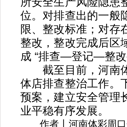
所安全生产风险隐患
位。对排查出的一般
限、整改标准；对存
整改，整改完成后区
成 “排查—登记—整改
截至目前，河南体
体店排查整治工作。
预案，建立安全管理
业平稳有序发展。
作者丨河南体彩周口