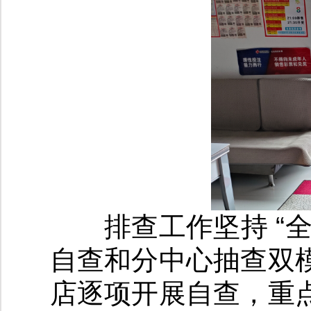
排查工作坚持 “全
自查和分中心抽查双
店逐项开展自查，重