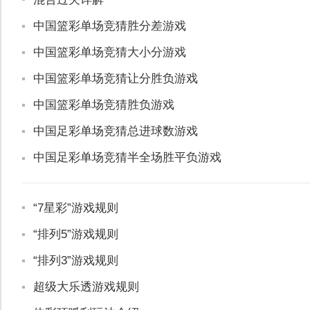
中国篮彩单场竞猜胜分差游戏
中国篮彩单场竞猜大小分游戏
中国篮彩单场竞猜让分胜负游戏
中国篮彩单场竞猜胜负游戏
中国足彩单场竞猜总进球数游戏
中国足彩单场竞猜半全场胜平负游戏
“7星彩”游戏规则
“排列5”游戏规则
“排列3”游戏规则
超级大乐透游戏规则