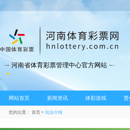
河南省体育彩票管理中心官方网站
网站首页
新闻资讯
体彩游戏
责
您的位置：
首页
玩法介绍