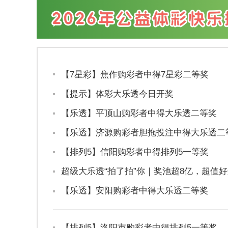
【7星彩】焦作购彩者中得7星彩二等奖
【提示】体彩大乐透今日开奖
【乐透】平顶山购彩者中得大乐透二等奖
【乐透】济源购彩者胆拖投注中得大乐透二
【排列5】信阳购彩者中得排列5一等奖
超级大乐透“拍了拍”你｜奖池超8亿，超值
【乐透】安阳购彩者中得大乐透二等奖
【排列5】洛阳市购彩者中得排列5一等奖